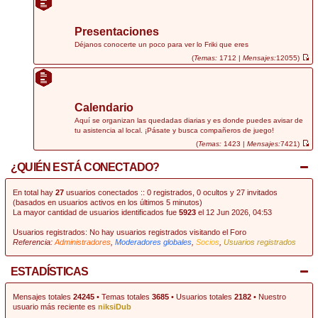
r
ú
l
t
Presentaciones
i
m
Déjanos conocerte un poco para ver lo Friki que eres
o
(
Temas:
1712 |
Mensajes:
12055)
m
V
e
e
n
r
s
ú
a
l
j
t
Calendario
e
i
m
Aquí se organizan las quedadas diarias y es donde puedes avisar de
o
tu asistencia al local. ¡Pásate y busca compañeros de juego!
m
e
(
Temas:
1423 |
Mensajes:
7421)
n
V
s
e
¿QUIÉN ESTÁ CONECTADO?
a
r
j
ú
e
l
t
En total hay
27
usuarios conectados :: 0 registrados, 0 ocultos y 27 invitados
i
(basados en usuarios activos en los últimos 5 minutos)
m
La mayor cantidad de usuarios identificados fue
5923
el 12 Jun 2026, 04:53
o
m
e
Usuarios registrados: No hay usuarios registrados visitando el Foro
n
Referencia:
Administradores
,
Moderadores globales
,
Socios
,
Usuarios registrados
s
a
j
e
ESTADÍSTICAS
Mensajes totales
24245
• Temas totales
3685
• Usuarios totales
2182
• Nuestro
usuario más reciente es
niksiDub