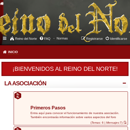
Normas
Reino del Norte
FAQ
Registrarse
Identificarse
INICIO
¡BIENVENIDOS AL REINO DEL NORTE!
LA ASOCIACIÓN
Primeros Pasos
Entra aquí para conocer el funcionamiento de nuestra asociación.
También encontrarás información sobre varios aspectos del foro
(
Temas:
6 |
Mensajes:
7)
V
e