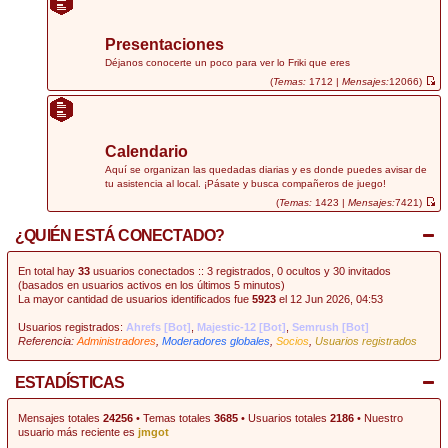
r
ú
l
t
Presentaciones
i
m
Déjanos conocerte un poco para ver lo Friki que eres
o
(
Temas:
1712 |
Mensajes:
12066)
m
V
e
e
n
r
s
ú
a
l
j
t
Calendario
e
i
m
Aquí se organizan las quedadas diarias y es donde puedes avisar de
o
tu asistencia al local. ¡Pásate y busca compañeros de juego!
m
e
(
Temas:
1423 |
Mensajes:
7421)
n
V
s
e
¿QUIÉN ESTÁ CONECTADO?
a
r
j
ú
e
l
t
En total hay
33
usuarios conectados :: 3 registrados, 0 ocultos y 30 invitados
i
(basados en usuarios activos en los últimos 5 minutos)
m
La mayor cantidad de usuarios identificados fue
5923
el 12 Jun 2026, 04:53
o
m
e
Usuarios registrados:
Ahrefs [Bot]
,
Majestic-12 [Bot]
,
Semrush [Bot]
n
Referencia:
Administradores
,
Moderadores globales
,
Socios
,
Usuarios registrados
s
a
j
e
ESTADÍSTICAS
Mensajes totales
24256
• Temas totales
3685
• Usuarios totales
2186
• Nuestro
usuario más reciente es
jmgot