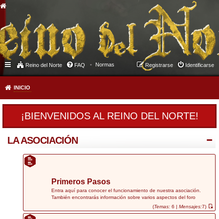
Normas
Reino del Norte
FAQ
Registrarse
Identificarse
INICIO
¡BIENVENIDOS AL REINO DEL NORTE!
LA ASOCIACIÓN
Primeros Pasos
Entra aquí para conocer el funcionamiento de nuestra asociación.
También encontrarás información sobre varios aspectos del foro
(
Temas:
6 |
Mensajes:
7)
V
e