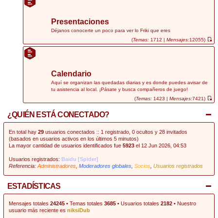
r
ú
l
t
Presentaciones
i
m
Déjanos conocerte un poco para ver lo Friki que eres
o
(
Temas:
1712 |
Mensajes:
12055)
m
V
e
e
n
r
s
ú
a
l
j
t
Calendario
e
i
m
Aquí se organizan las quedadas diarias y es donde puedes avisar de
o
tu asistencia al local. ¡Pásate y busca compañeros de juego!
m
e
(
Temas:
1423 |
Mensajes:
7421)
n
V
s
e
¿QUIÉN ESTÁ CONECTADO?
a
r
j
ú
e
l
t
En total hay
29
usuarios conectados :: 1 registrado, 0 ocultos y 28 invitados
i
(basados en usuarios activos en los últimos 5 minutos)
m
La mayor cantidad de usuarios identificados fue
5923
el 12 Jun 2026, 04:53
o
m
e
Usuarios registrados:
Baidu [Spider]
n
Referencia:
Administradores
,
Moderadores globales
,
Socios
,
Usuarios registrados
s
a
j
e
ESTADÍSTICAS
Mensajes totales
24245
• Temas totales
3685
• Usuarios totales
2182
• Nuestro
usuario más reciente es
niksiDub