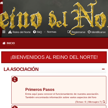
Normas
Reino del Norte
FAQ
Registrarse
Identificarse
INICIO
¡BIENVENIDOS AL REINO DEL NORTE!
LA ASOCIACIÓN
Primeros Pasos
Entra aquí para conocer el funcionamiento de nuestra asociación.
También encontrarás información sobre varios aspectos del foro
(
Temas:
6 |
Mensajes:
7)
V
e