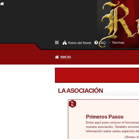
Normas
Reino del Norte
FAQ
INICIO
LA ASOCIACIÓN
Primeros Pasos
Entra aquí para conocer el funciona
nuestra asociación. También encontr
información sobre varios aspectos de
(
Temas:
6