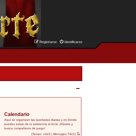
Registrarse
Identificarse
Calendario
Aquí se organizan las quedadas diarias y es donde
puedes avisar de tu asistencia al local. ¡Pásate y
busca compañeros de juego!
(
Temas:
1423 |
Mensajes:
7421)