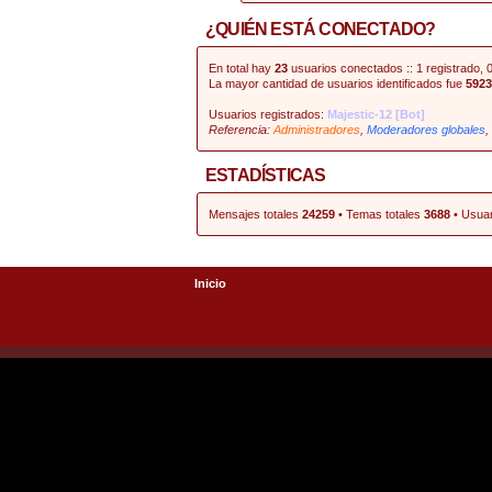
¿QUIÉN ESTÁ CONECTADO?
En total hay
23
usuarios conectados :: 1 registrado, 0
La mayor cantidad de usuarios identificados fue
5923
Usuarios registrados:
Majestic-12 [Bot]
Referencia:
Administradores
,
Moderadores globales
,
ESTADÍSTICAS
Mensajes totales
24259
• Temas totales
3688
• Usuar
Inicio