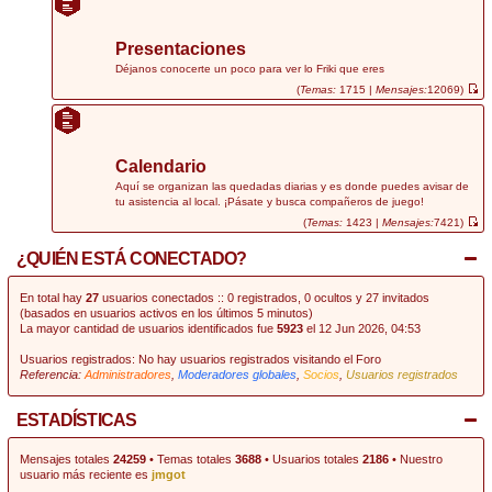
r
ú
l
t
Presentaciones
i
m
Déjanos conocerte un poco para ver lo Friki que eres
o
(
Temas:
1715 |
Mensajes:
12069)
m
V
e
e
n
r
s
ú
a
l
j
t
Calendario
e
i
m
Aquí se organizan las quedadas diarias y es donde puedes avisar de
o
tu asistencia al local. ¡Pásate y busca compañeros de juego!
m
e
(
Temas:
1423 |
Mensajes:
7421)
n
V
s
e
¿QUIÉN ESTÁ CONECTADO?
a
r
j
ú
e
l
t
En total hay
27
usuarios conectados :: 0 registrados, 0 ocultos y 27 invitados
i
(basados en usuarios activos en los últimos 5 minutos)
m
La mayor cantidad de usuarios identificados fue
5923
el 12 Jun 2026, 04:53
o
m
e
Usuarios registrados: No hay usuarios registrados visitando el Foro
n
Referencia:
Administradores
,
Moderadores globales
,
Socios
,
Usuarios registrados
s
a
j
e
ESTADÍSTICAS
Mensajes totales
24259
• Temas totales
3688
• Usuarios totales
2186
• Nuestro
usuario más reciente es
jmgot