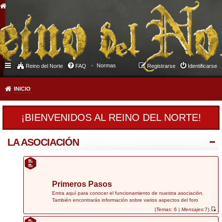
Normas
Reino del Norte
FAQ
Registrarse
Identificarse
INICIO
¡BIENVENIDOS AL REINO DEL NORTE!
LA ASOCIACIÓN
Primeros Pasos
Entra aquí para conocer el funcionamiento de nuestra asociación.
También encontrarás información sobre varios aspectos del foro
(
Temas:
6 |
Mensajes:
7)
V
e