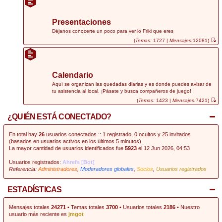
r
ú
l
t
Presentaciones
i
m
Déjanos conocerte un poco para ver lo Friki que eres
o
(
Temas:
1727 |
Mensajes:
12081)
m
V
e
e
n
r
s
ú
a
l
j
t
Calendario
e
i
m
Aquí se organizan las quedadas diarias y es donde puedes avisar de
o
tu asistencia al local. ¡Pásate y busca compañeros de juego!
m
e
(
Temas:
1423 |
Mensajes:
7421)
n
V
s
e
¿QUIÉN ESTÁ CONECTADO?
a
r
j
ú
e
l
t
En total hay
26
usuarios conectados :: 1 registrado, 0 ocultos y 25 invitados
i
(basados en usuarios activos en los últimos 5 minutos)
m
La mayor cantidad de usuarios identificados fue
5923
el 12 Jun 2026, 04:53
o
m
e
Usuarios registrados:
Ahrefs [Bot]
n
Referencia:
Administradores
,
Moderadores globales
,
Socios
,
Usuarios registrados
s
a
j
e
ESTADÍSTICAS
Mensajes totales
24271
• Temas totales
3700
• Usuarios totales
2186
• Nuestro
usuario más reciente es
jmgot