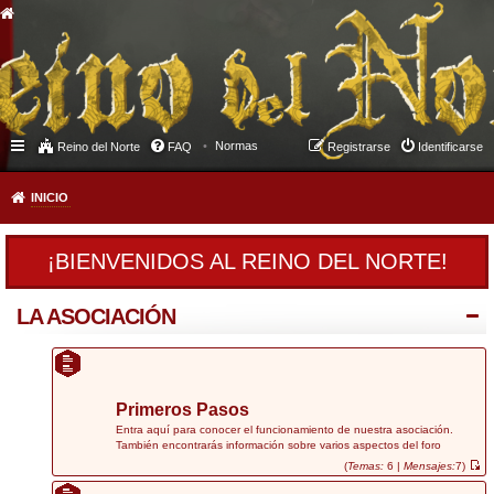
Normas
Reino del Norte
FAQ
Registrarse
Identificarse
INICIO
¡BIENVENIDOS AL REINO DEL NORTE!
LA ASOCIACIÓN
Primeros Pasos
Entra aquí para conocer el funcionamiento de nuestra asociación.
También encontrarás información sobre varios aspectos del foro
(
Temas:
6 |
Mensajes:
7)
V
e