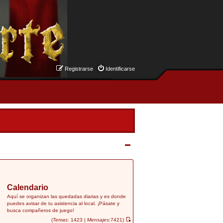
Registrarse
Identificarse
Calendario
Aquí se organizan las quedadas diarias y es donde
puedes avisar de tu asistencia al local. ¡Pásate y
busca compañeros de juego!
(
Temas:
1423 |
Mensajes:
7421)