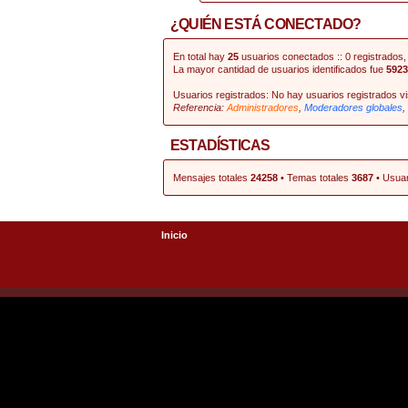
¿QUIÉN ESTÁ CONECTADO?
En total hay
25
usuarios conectados :: 0 registrados, 
La mayor cantidad de usuarios identificados fue
5923
Usuarios registrados: No hay usuarios registrados vi
Referencia:
Administradores
,
Moderadores globales
,
ESTADÍSTICAS
Mensajes totales
24258
• Temas totales
3687
• Usuar
Inicio