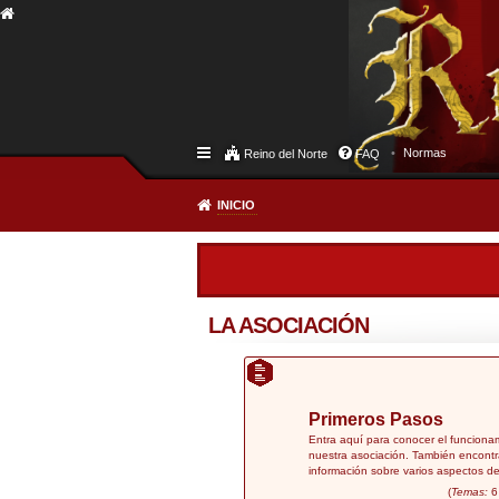
Normas
Reino del Norte
FAQ
INICIO
LA ASOCIACIÓN
Primeros Pasos
Entra aquí para conocer el funciona
nuestra asociación. También encontr
información sobre varios aspectos de
(
Temas:
6