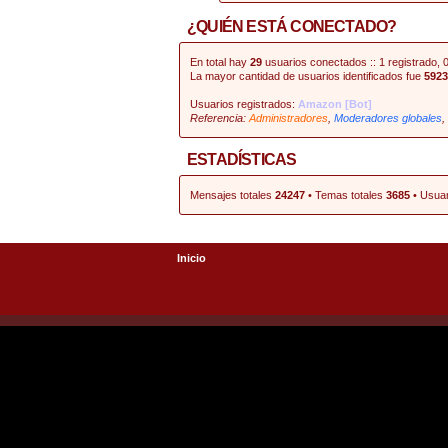
¿QUIÉN ESTÁ CONECTADO?
En total hay
29
usuarios conectados :: 1 registrado, 0
La mayor cantidad de usuarios identificados fue
5923
Usuarios registrados:
Amazon [Bot]
Referencia:
Administradores
,
Moderadores globales
,
ESTADÍSTICAS
Mensajes totales
24247
• Temas totales
3685
• Usuar
Inicio