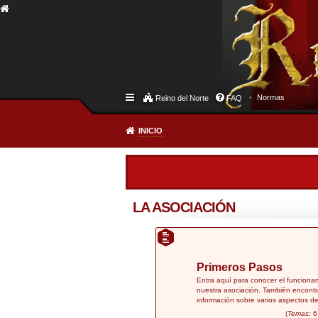
Normas
Reino del Norte
FAQ
INICIO
LA ASOCIACIÓN
Primeros Pasos
Entra aquí para conocer el funciona
nuestra asociación. También encontr
información sobre varios aspectos de
(
Temas:
6