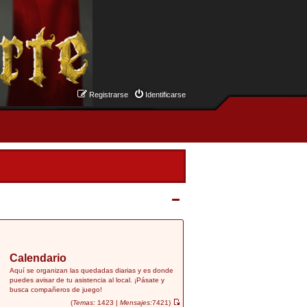
Registrarse
Identificarse
Calendario
Aquí se organizan las quedadas diarias y es donde
puedes avisar de tu asistencia al local. ¡Pásate y
busca compañeros de juego!
(
Temas:
1423 |
Mensajes:
7421)