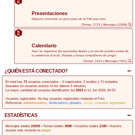
r
ú
l
t
Presentaciones
i
m
Déjanos conocerte un poco para ver lo Friki que eres
o
(
Temas:
1715 |
Mensajes:
12069)
m
V
e
e
n
r
s
ú
a
l
j
t
Calendario
e
i
m
Aquí se organizan las quedadas diarias y es donde puedes avisar de
o
tu asistencia al local. ¡Pásate y busca compañeros de juego!
m
e
(
Temas:
1423 |
Mensajes:
7421)
n
V
s
e
¿QUIÉN ESTÁ CONECTADO?
a
r
j
ú
e
l
t
En total hay
71
usuarios conectados :: 0 registrados, 0 ocultos y 71 invitados
i
(basados en usuarios activos en los últimos 5 minutos)
m
La mayor cantidad de usuarios identificados fue
5923
el 12 Jun 2026, 04:53
o
m
e
Usuarios registrados: No hay usuarios registrados visitando el Foro
n
Referencia:
Administradores
,
Moderadores globales
,
Socios
,
Usuarios registrados
s
a
j
e
ESTADÍSTICAS
Mensajes totales
24259
• Temas totales
3688
• Usuarios totales
2186
• Nuestro
usuario más reciente es
jmgot