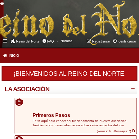
Normas
Reino del Norte
FAQ
Registrarse
Identificarse
INICIO
¡BIENVENIDOS AL REINO DEL NORTE!
LA ASOCIACIÓN
Primeros Pasos
Entra aquí para conocer el funcionamiento de nuestra asociación.
También encontrarás información sobre varios aspectos del foro
(
Temas:
6 |
Mensajes:
7)
V
e