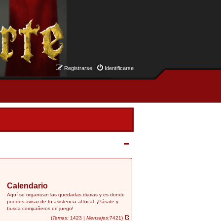
Registrarse
Identificarse
Calendario
Aquí se organizan las quedadas diarias y es donde
puedes avisar de tu asistencia al local. ¡Pásate y
busca compañeros de juego!
(
Temas:
1423 |
Mensajes:
7421)