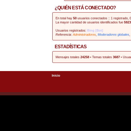
¿QUIÉN ESTÁ CONECTADO?
En total hay
50
usuarios conectados :: 1 registrado, 0
La mayor cantidad de usuarios identificados fue
5923
Usuarios registrados:
Bing [Bot]
Referencia:
Administradores
,
Moderadores globales
,
ESTADÍSTICAS
Mensajes totales
24258
• Temas totales
3687
• Usuar
Inicio