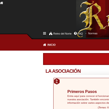
Normas
Reino del Norte
FAQ
INICIO
LA ASOCIACIÓN
Primeros Pasos
Entra aquí para conocer el funciona
nuestra asociación. También encontr
información sobre varios aspectos de
(
Temas:
6