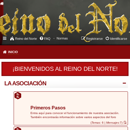
Normas
Reino del Norte
FAQ
Registrarse
Identificarse
INICIO
¡BIENVENIDOS AL REINO DEL NORTE!
LA ASOCIACIÓN
Primeros Pasos
Entra aquí para conocer el funcionamiento de nuestra asociación.
También encontrarás información sobre varios aspectos del foro
(
Temas:
6 |
Mensajes:
7)
V
e