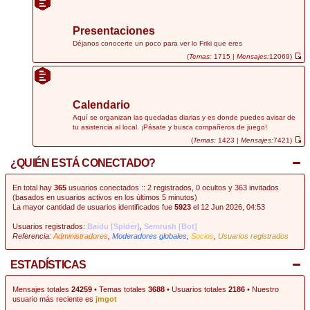
r
ú
l
t
Presentaciones
i
m
Déjanos conocerte un poco para ver lo Friki que eres
o
(
Temas:
1715 |
Mensajes:
12069)
m
V
e
e
n
r
s
ú
a
l
j
t
Calendario
e
i
m
Aquí se organizan las quedadas diarias y es donde puedes avisar de
o
tu asistencia al local. ¡Pásate y busca compañeros de juego!
m
e
(
Temas:
1423 |
Mensajes:
7421)
n
V
s
e
¿QUIÉN ESTÁ CONECTADO?
a
r
j
ú
e
l
t
En total hay
365
usuarios conectados :: 2 registrados, 0 ocultos y 363 invitados
i
(basados en usuarios activos en los últimos 5 minutos)
m
La mayor cantidad de usuarios identificados fue
5923
el 12 Jun 2026, 04:53
o
m
e
Usuarios registrados:
Baidu [Spider]
,
Semrush [Bot]
n
Referencia:
Administradores
,
Moderadores globales
,
Socios
,
Usuarios registrados
s
a
j
e
ESTADÍSTICAS
Mensajes totales
24259
• Temas totales
3688
• Usuarios totales
2186
• Nuestro
usuario más reciente es
jmgot