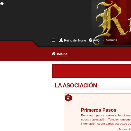
Normas
Reino del Norte
FAQ
INICIO
LA ASOCIACIÓN
Primeros Pasos
Entra aquí para conocer el funciona
nuestra asociación. También encontr
información sobre varios aspectos de
(
Temas:
6