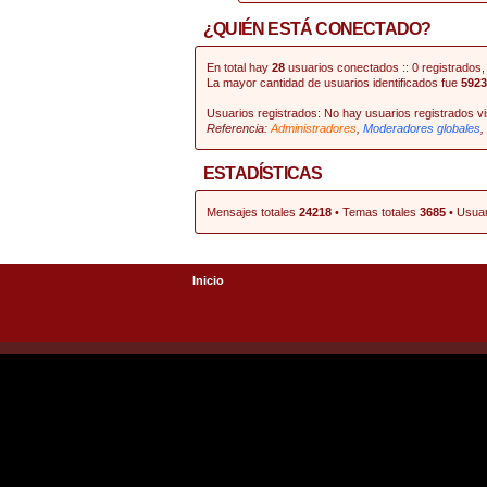
¿QUIÉN ESTÁ CONECTADO?
En total hay
28
usuarios conectados :: 0 registrados, 
La mayor cantidad de usuarios identificados fue
5923
Usuarios registrados: No hay usuarios registrados vi
Referencia:
Administradores
,
Moderadores globales
,
ESTADÍSTICAS
Mensajes totales
24218
• Temas totales
3685
• Usuar
Inicio