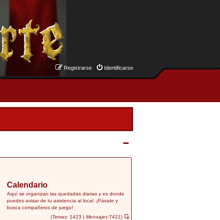
Registrarse
Identificarse
Calendario
Aquí se organizan las quedadas diarias y es donde
puedes avisar de tu asistencia al local. ¡Pásate y
busca compañeros de juego!
(
Temas:
1423 |
Mensajes:
7421)