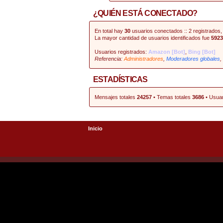
¿QUIÉN ESTÁ CONECTADO?
En total hay
30
usuarios conectados :: 2 registrados, 
La mayor cantidad de usuarios identificados fue
5923
Usuarios registrados:
Amazon [Bot]
,
Bing [Bot]
Referencia:
Administradores
,
Moderadores globales
,
ESTADÍSTICAS
Mensajes totales
24257
• Temas totales
3686
• Usuar
Inicio