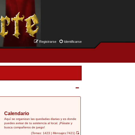
Registrarse
Identificarse
Calendario
Aquí se organizan las quedadas diarias y es donde
puedes avisar de tu asistencia al local. ¡Pásate y
busca compañeros de juego!
(
Temas:
1423 |
Mensajes:
7421)