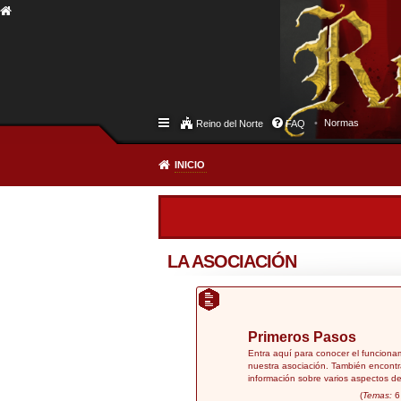
Normas
Reino del Norte
FAQ
INICIO
LA ASOCIACIÓN
Primeros Pasos
Entra aquí para conocer el funciona
nuestra asociación. También encontr
información sobre varios aspectos de
(
Temas:
6