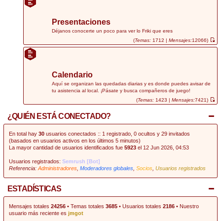
r
ú
l
t
Presentaciones
i
m
Déjanos conocerte un poco para ver lo Friki que eres
o
(
Temas:
1712 |
Mensajes:
12066)
m
V
e
e
n
r
s
ú
a
l
j
t
Calendario
e
i
m
Aquí se organizan las quedadas diarias y es donde puedes avisar de
o
tu asistencia al local. ¡Pásate y busca compañeros de juego!
m
e
(
Temas:
1423 |
Mensajes:
7421)
n
V
s
e
¿QUIÉN ESTÁ CONECTADO?
a
r
j
ú
e
l
t
En total hay
30
usuarios conectados :: 1 registrado, 0 ocultos y 29 invitados
i
(basados en usuarios activos en los últimos 5 minutos)
m
La mayor cantidad de usuarios identificados fue
5923
el 12 Jun 2026, 04:53
o
m
e
Usuarios registrados:
Semrush [Bot]
n
Referencia:
Administradores
,
Moderadores globales
,
Socios
,
Usuarios registrados
s
a
j
e
ESTADÍSTICAS
Mensajes totales
24256
• Temas totales
3685
• Usuarios totales
2186
• Nuestro
usuario más reciente es
jmgot