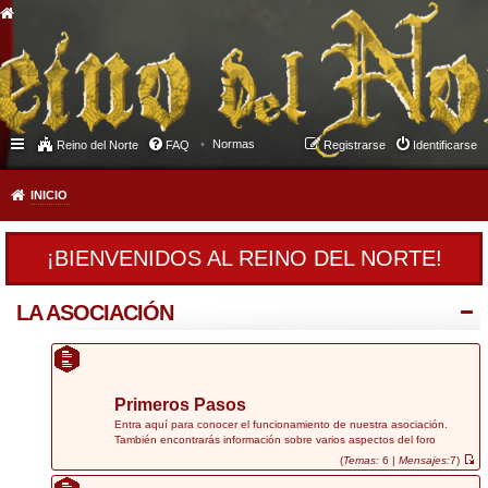
Normas
Reino del Norte
FAQ
Registrarse
Identificarse
INICIO
¡BIENVENIDOS AL REINO DEL NORTE!
LA ASOCIACIÓN
Primeros Pasos
Entra aquí para conocer el funcionamiento de nuestra asociación.
También encontrarás información sobre varios aspectos del foro
(
Temas:
6 |
Mensajes:
7)
V
e