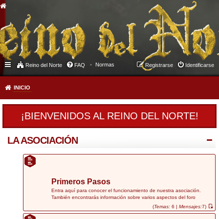
Normas
Reino del Norte
FAQ
Registrarse
Identificarse
INICIO
¡BIENVENIDOS AL REINO DEL NORTE!
LA ASOCIACIÓN
Primeros Pasos
Entra aquí para conocer el funcionamiento de nuestra asociación.
También encontrarás información sobre varios aspectos del foro
(
Temas:
6 |
Mensajes:
7)
V
e