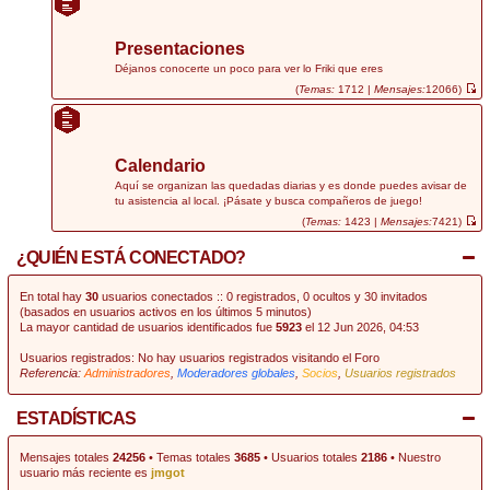
r
ú
l
t
Presentaciones
i
m
Déjanos conocerte un poco para ver lo Friki que eres
o
(
Temas:
1712 |
Mensajes:
12066)
m
V
e
e
n
r
s
ú
a
l
j
t
Calendario
e
i
m
Aquí se organizan las quedadas diarias y es donde puedes avisar de
o
tu asistencia al local. ¡Pásate y busca compañeros de juego!
m
e
(
Temas:
1423 |
Mensajes:
7421)
n
V
s
e
¿QUIÉN ESTÁ CONECTADO?
a
r
j
ú
e
l
t
En total hay
30
usuarios conectados :: 0 registrados, 0 ocultos y 30 invitados
i
(basados en usuarios activos en los últimos 5 minutos)
m
La mayor cantidad de usuarios identificados fue
5923
el 12 Jun 2026, 04:53
o
m
e
Usuarios registrados: No hay usuarios registrados visitando el Foro
n
Referencia:
Administradores
,
Moderadores globales
,
Socios
,
Usuarios registrados
s
a
j
e
ESTADÍSTICAS
Mensajes totales
24256
• Temas totales
3685
• Usuarios totales
2186
• Nuestro
usuario más reciente es
jmgot