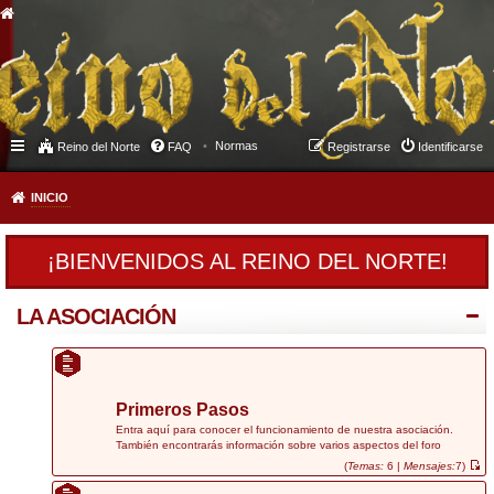
Normas
Reino del Norte
FAQ
Registrarse
Identificarse
INICIO
¡BIENVENIDOS AL REINO DEL NORTE!
LA ASOCIACIÓN
Primeros Pasos
Entra aquí para conocer el funcionamiento de nuestra asociación.
También encontrarás información sobre varios aspectos del foro
(
Temas:
6 |
Mensajes:
7)
V
e