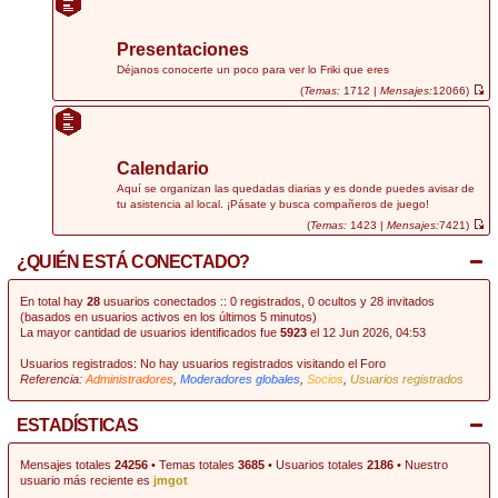
r
ú
l
t
Presentaciones
i
m
Déjanos conocerte un poco para ver lo Friki que eres
o
(
Temas:
1712 |
Mensajes:
12066)
m
V
e
e
n
r
s
ú
a
l
j
t
Calendario
e
i
m
Aquí se organizan las quedadas diarias y es donde puedes avisar de
o
tu asistencia al local. ¡Pásate y busca compañeros de juego!
m
e
(
Temas:
1423 |
Mensajes:
7421)
n
V
s
e
¿QUIÉN ESTÁ CONECTADO?
a
r
j
ú
e
l
t
En total hay
28
usuarios conectados :: 0 registrados, 0 ocultos y 28 invitados
i
(basados en usuarios activos en los últimos 5 minutos)
m
La mayor cantidad de usuarios identificados fue
5923
el 12 Jun 2026, 04:53
o
m
e
Usuarios registrados: No hay usuarios registrados visitando el Foro
n
Referencia:
Administradores
,
Moderadores globales
,
Socios
,
Usuarios registrados
s
a
j
e
ESTADÍSTICAS
Mensajes totales
24256
• Temas totales
3685
• Usuarios totales
2186
• Nuestro
usuario más reciente es
jmgot