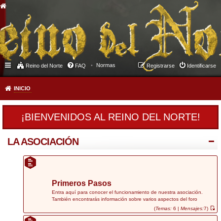
Normas
Reino del Norte
FAQ
Registrarse
Identificarse
INICIO
¡BIENVENIDOS AL REINO DEL NORTE!
LA ASOCIACIÓN
Primeros Pasos
Entra aquí para conocer el funcionamiento de nuestra asociación.
También encontrarás información sobre varios aspectos del foro
(
Temas:
6 |
Mensajes:
7)
V
e