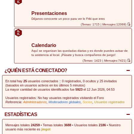
r
ú
l
t
Presentaciones
i
m
Déjanos conocerte un poco para ver lo Friki que eres
o
(
Temas:
1715 |
Mensajes:
12069)
m
V
e
e
n
r
s
ú
a
l
j
t
Calendario
e
i
m
Aquí se organizan las quedadas diarias y es donde puedes avisar de
o
tu asistencia al local. ¡Pásate y busca compañeros de juego!
m
e
(
Temas:
1423 |
Mensajes:
7421)
n
V
s
e
¿QUIÉN ESTÁ CONECTADO?
a
r
j
ú
e
l
t
En total hay
25
usuarios conectados :: 0 registrados, 0 ocultos y 25 invitados
i
(basados en usuarios activos en los últimos 5 minutos)
m
La mayor cantidad de usuarios identificados fue
5923
el 12 Jun 2026, 04:53
o
m
e
Usuarios registrados: No hay usuarios registrados visitando el Foro
n
Referencia:
Administradores
,
Moderadores globales
,
Socios
,
Usuarios registrados
s
a
j
e
ESTADÍSTICAS
Mensajes totales
24259
• Temas totales
3688
• Usuarios totales
2186
• Nuestro
usuario más reciente es
jmgot