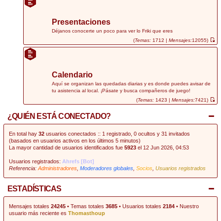
r
ú
l
t
Presentaciones
i
m
Déjanos conocerte un poco para ver lo Friki que eres
o
(
Temas:
1712 |
Mensajes:
12055)
m
V
e
e
n
r
s
ú
a
l
j
t
Calendario
e
i
m
Aquí se organizan las quedadas diarias y es donde puedes avisar de
o
tu asistencia al local. ¡Pásate y busca compañeros de juego!
m
e
(
Temas:
1423 |
Mensajes:
7421)
n
V
s
e
¿QUIÉN ESTÁ CONECTADO?
a
r
j
ú
e
l
t
En total hay
32
usuarios conectados :: 1 registrado, 0 ocultos y 31 invitados
i
(basados en usuarios activos en los últimos 5 minutos)
m
La mayor cantidad de usuarios identificados fue
5923
el 12 Jun 2026, 04:53
o
m
e
Usuarios registrados:
Ahrefs [Bot]
n
Referencia:
Administradores
,
Moderadores globales
,
Socios
,
Usuarios registrados
s
a
j
e
ESTADÍSTICAS
Mensajes totales
24245
• Temas totales
3685
• Usuarios totales
2184
• Nuestro
usuario más reciente es
Thomasthoup