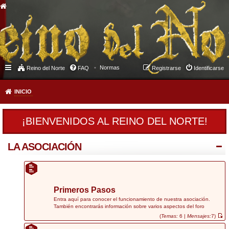
Normas
Reino del Norte
FAQ
Registrarse
Identificarse
INICIO
¡BIENVENIDOS AL REINO DEL NORTE!
LA ASOCIACIÓN
Primeros Pasos
Entra aquí para conocer el funcionamiento de nuestra asociación.
También encontrarás información sobre varios aspectos del foro
(
Temas:
6 |
Mensajes:
7)
V
e