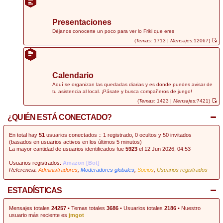
r
ú
l
t
Presentaciones
i
m
Déjanos conocerte un poco para ver lo Friki que eres
o
(
Temas:
1713 |
Mensajes:
12067)
m
V
e
e
n
r
s
ú
a
l
j
t
Calendario
e
i
m
Aquí se organizan las quedadas diarias y es donde puedes avisar de
o
tu asistencia al local. ¡Pásate y busca compañeros de juego!
m
e
(
Temas:
1423 |
Mensajes:
7421)
n
V
s
e
¿QUIÉN ESTÁ CONECTADO?
a
r
j
ú
e
l
t
En total hay
51
usuarios conectados :: 1 registrado, 0 ocultos y 50 invitados
i
(basados en usuarios activos en los últimos 5 minutos)
m
La mayor cantidad de usuarios identificados fue
5923
el 12 Jun 2026, 04:53
o
m
e
Usuarios registrados:
Amazon [Bot]
n
Referencia:
Administradores
,
Moderadores globales
,
Socios
,
Usuarios registrados
s
a
j
e
ESTADÍSTICAS
Mensajes totales
24257
• Temas totales
3686
• Usuarios totales
2186
• Nuestro
usuario más reciente es
jmgot