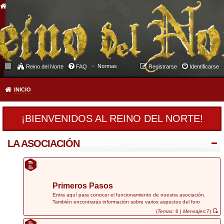
Normas
Reino del Norte
FAQ
Registrarse
Identificarse
INICIO
¡BIENVENIDOS AL REINO DEL NORTE!
LA ASOCIACIÓN
Primeros Pasos
Entra aquí para conocer el funcionamiento de nuestra asociación.
También encontrarás información sobre varios aspectos del foro
(
Temas:
6 |
Mensajes:
7)
V
e