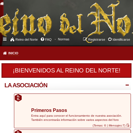
Normas
Reino del Norte
FAQ
Registrarse
Identificarse
INICIO
¡BIENVENIDOS AL REINO DEL NORTE!
LA ASOCIACIÓN
Primeros Pasos
Entra aquí para conocer el funcionamiento de nuestra asociación.
También encontrarás información sobre varios aspectos del foro
(
Temas:
6 |
Mensajes:
7)
V
e