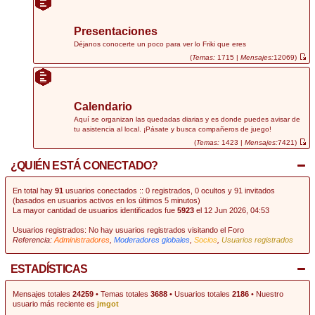
r
ú
l
t
Presentaciones
i
m
Déjanos conocerte un poco para ver lo Friki que eres
o
(
Temas:
1715 |
Mensajes:
12069)
m
V
e
e
n
r
s
ú
a
l
j
t
Calendario
e
i
m
Aquí se organizan las quedadas diarias y es donde puedes avisar de
o
tu asistencia al local. ¡Pásate y busca compañeros de juego!
m
e
(
Temas:
1423 |
Mensajes:
7421)
n
V
s
e
¿QUIÉN ESTÁ CONECTADO?
a
r
j
ú
e
l
t
En total hay
91
usuarios conectados :: 0 registrados, 0 ocultos y 91 invitados
i
(basados en usuarios activos en los últimos 5 minutos)
m
La mayor cantidad de usuarios identificados fue
5923
el 12 Jun 2026, 04:53
o
m
e
Usuarios registrados: No hay usuarios registrados visitando el Foro
n
Referencia:
Administradores
,
Moderadores globales
,
Socios
,
Usuarios registrados
s
a
j
e
ESTADÍSTICAS
Mensajes totales
24259
• Temas totales
3688
• Usuarios totales
2186
• Nuestro
usuario más reciente es
jmgot