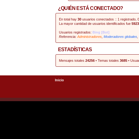
¿QUIÉN ESTÁ CONECTADO?
En total hay
30
usuarios conectados :: 1 registrado, 0
La mayor cantidad de usuarios identificados fue
5923
Usuarios registrados:
Bing [Bot]
Referencia:
Administradores
,
Moderadores globales
,
ESTADÍSTICAS
Mensajes totales
24256
• Temas totales
3685
• Usuar
Inicio