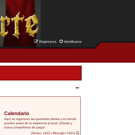
Registrarse
Identificarse
Calendario
Aquí se organizan las quedadas diarias y es donde
puedes avisar de tu asistencia al local. ¡Pásate y
busca compañeros de juego!
(
Temas:
1423 |
Mensajes:
7421)