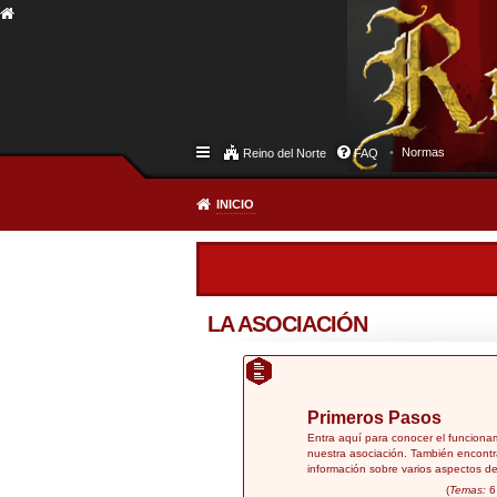
Normas
Reino del Norte
FAQ
INICIO
LA ASOCIACIÓN
Primeros Pasos
Entra aquí para conocer el funciona
nuestra asociación. También encontr
información sobre varios aspectos de
(
Temas:
6