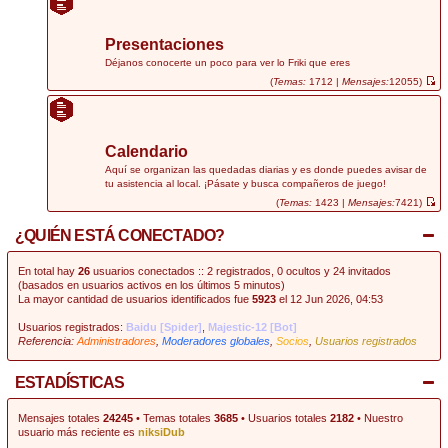
r
ú
l
t
Presentaciones
i
m
Déjanos conocerte un poco para ver lo Friki que eres
o
(
Temas:
1712 |
Mensajes:
12055)
m
V
e
e
n
r
s
ú
a
l
j
t
Calendario
e
i
m
Aquí se organizan las quedadas diarias y es donde puedes avisar de
o
tu asistencia al local. ¡Pásate y busca compañeros de juego!
m
e
(
Temas:
1423 |
Mensajes:
7421)
n
V
s
e
¿QUIÉN ESTÁ CONECTADO?
a
r
j
ú
e
l
t
En total hay
26
usuarios conectados :: 2 registrados, 0 ocultos y 24 invitados
i
(basados en usuarios activos en los últimos 5 minutos)
m
La mayor cantidad de usuarios identificados fue
5923
el 12 Jun 2026, 04:53
o
m
e
Usuarios registrados:
Baidu [Spider]
,
Majestic-12 [Bot]
n
Referencia:
Administradores
,
Moderadores globales
,
Socios
,
Usuarios registrados
s
a
j
e
ESTADÍSTICAS
Mensajes totales
24245
• Temas totales
3685
• Usuarios totales
2182
• Nuestro
usuario más reciente es
niksiDub