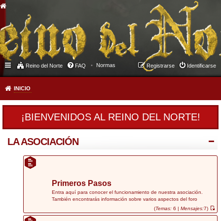
Normas
Reino del Norte
FAQ
Registrarse
Identificarse
INICIO
¡BIENVENIDOS AL REINO DEL NORTE!
LA ASOCIACIÓN
Primeros Pasos
Entra aquí para conocer el funcionamiento de nuestra asociación.
También encontrarás información sobre varios aspectos del foro
(
Temas:
6 |
Mensajes:
7)
V
e