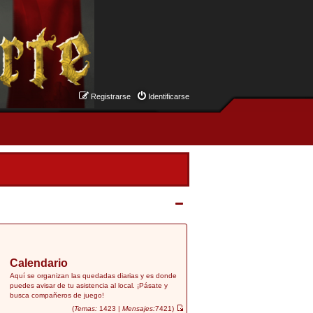
Registrarse
Identificarse
Calendario
Aquí se organizan las quedadas diarias y es donde
puedes avisar de tu asistencia al local. ¡Pásate y
busca compañeros de juego!
(
Temas:
1423 |
Mensajes:
7421)