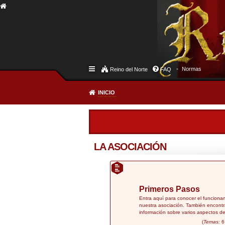
Normas
Reino del Norte
FAQ
INICIO
LA ASOCIACIÓN
Primeros Pasos
Entra aquí para conocer el funciona
nuestra asociación. También encontr
información sobre varios aspectos de
(
Temas:
6