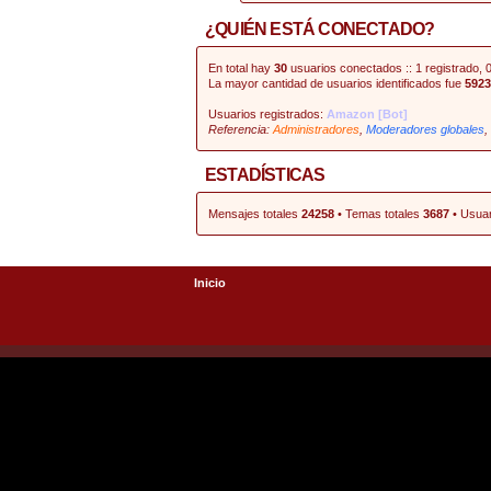
¿QUIÉN ESTÁ CONECTADO?
En total hay
30
usuarios conectados :: 1 registrado, 0
La mayor cantidad de usuarios identificados fue
5923
Usuarios registrados:
Amazon [Bot]
Referencia:
Administradores
,
Moderadores globales
,
ESTADÍSTICAS
Mensajes totales
24258
• Temas totales
3687
• Usuar
Inicio