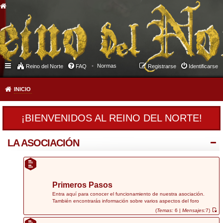
Normas
Reino del Norte
FAQ
Registrarse
Identificarse
INICIO
¡BIENVENIDOS AL REINO DEL NORTE!
LA ASOCIACIÓN
Primeros Pasos
Entra aquí para conocer el funcionamiento de nuestra asociación.
También encontrarás información sobre varios aspectos del foro
(
Temas:
6 |
Mensajes:
7)
V
e