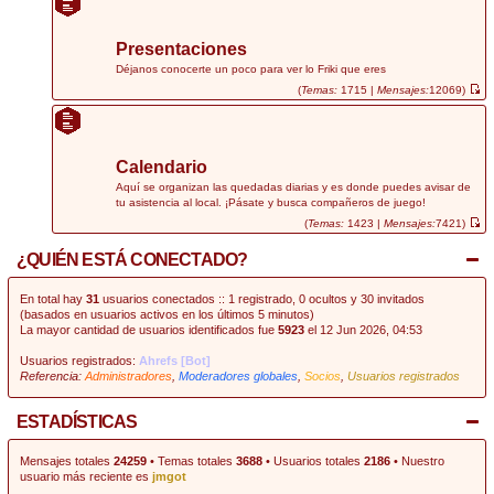
r
ú
l
t
Presentaciones
i
m
Déjanos conocerte un poco para ver lo Friki que eres
o
(
Temas:
1715 |
Mensajes:
12069)
m
V
e
e
n
r
s
ú
a
l
j
t
Calendario
e
i
m
Aquí se organizan las quedadas diarias y es donde puedes avisar de
o
tu asistencia al local. ¡Pásate y busca compañeros de juego!
m
e
(
Temas:
1423 |
Mensajes:
7421)
n
V
s
e
¿QUIÉN ESTÁ CONECTADO?
a
r
j
ú
e
l
t
En total hay
31
usuarios conectados :: 1 registrado, 0 ocultos y 30 invitados
i
(basados en usuarios activos en los últimos 5 minutos)
m
La mayor cantidad de usuarios identificados fue
5923
el 12 Jun 2026, 04:53
o
m
e
Usuarios registrados:
Ahrefs [Bot]
n
Referencia:
Administradores
,
Moderadores globales
,
Socios
,
Usuarios registrados
s
a
j
e
ESTADÍSTICAS
Mensajes totales
24259
• Temas totales
3688
• Usuarios totales
2186
• Nuestro
usuario más reciente es
jmgot