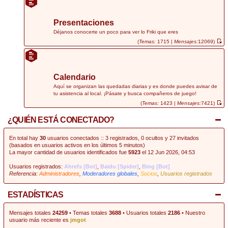
r
ú
l
t
Presentaciones
i
m
Déjanos conocerte un poco para ver lo Friki que eres
o
(
Temas:
1715 |
Mensajes:
12069)
m
V
e
e
n
r
s
ú
a
l
j
t
Calendario
e
i
m
Aquí se organizan las quedadas diarias y es donde puedes avisar de
o
tu asistencia al local. ¡Pásate y busca compañeros de juego!
m
e
(
Temas:
1423 |
Mensajes:
7421)
n
V
s
e
¿QUIÉN ESTÁ CONECTADO?
a
r
j
ú
e
l
t
En total hay
30
usuarios conectados :: 3 registrados, 0 ocultos y 27 invitados
i
(basados en usuarios activos en los últimos 5 minutos)
m
La mayor cantidad de usuarios identificados fue
5923
el 12 Jun 2026, 04:53
o
m
e
Usuarios registrados:
Ahrefs [Bot]
,
Baidu [Spider]
,
Bing [Bot]
n
Referencia:
Administradores
,
Moderadores globales
,
Socios
,
Usuarios registrados
s
a
j
e
ESTADÍSTICAS
Mensajes totales
24259
• Temas totales
3688
• Usuarios totales
2186
• Nuestro
usuario más reciente es
jmgot