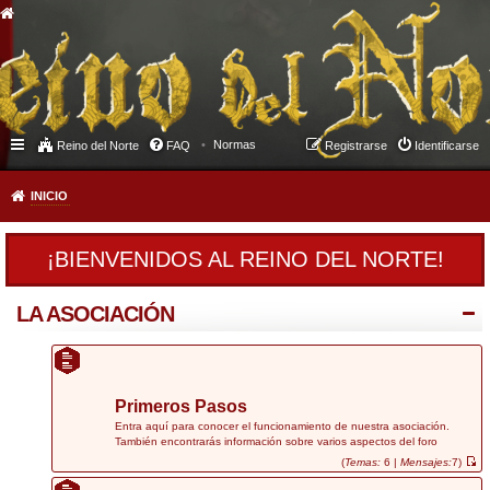
Normas
Reino del Norte
FAQ
Registrarse
Identificarse
INICIO
¡BIENVENIDOS AL REINO DEL NORTE!
LA ASOCIACIÓN
Primeros Pasos
Entra aquí para conocer el funcionamiento de nuestra asociación.
También encontrarás información sobre varios aspectos del foro
(
Temas:
6 |
Mensajes:
7)
V
e