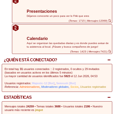
r
ú
l
t
Presentaciones
i
m
Déjanos conocerte un poco para ver lo Friki que eres
o
(
Temas:
1715 |
Mensajes:
12069)
m
V
e
e
n
r
s
ú
a
l
j
t
Calendario
e
i
m
Aquí se organizan las quedadas diarias y es donde puedes avisar de
o
tu asistencia al local. ¡Pásate y busca compañeros de juego!
m
e
(
Temas:
1423 |
Mensajes:
7421)
n
V
s
e
¿QUIÉN ESTÁ CONECTADO?
a
r
j
ú
e
l
t
En total hay
31
usuarios conectados :: 2 registrados, 0 ocultos y 29 invitados
i
(basados en usuarios activos en los últimos 5 minutos)
m
La mayor cantidad de usuarios identificados fue
5923
el 12 Jun 2026, 04:53
o
m
e
Usuarios registrados:
Majestic-12 [Bot]
,
Semrush [Bot]
n
Referencia:
Administradores
,
Moderadores globales
,
Socios
,
Usuarios registrados
s
a
j
e
ESTADÍSTICAS
Mensajes totales
24259
• Temas totales
3688
• Usuarios totales
2186
• Nuestro
usuario más reciente es
jmgot