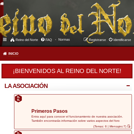
Normas
Reino del Norte
FAQ
Registrarse
Identificarse
INICIO
¡BIENVENIDOS AL REINO DEL NORTE!
LA ASOCIACIÓN
Primeros Pasos
Entra aquí para conocer el funcionamiento de nuestra asociación.
También encontrarás información sobre varios aspectos del foro
(
Temas:
6 |
Mensajes:
7)
V
e