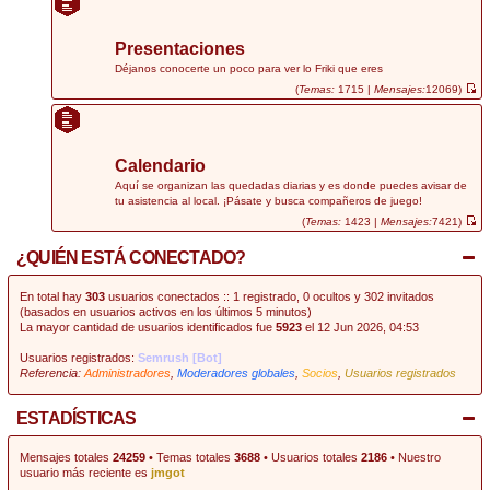
r
ú
l
t
Presentaciones
i
m
Déjanos conocerte un poco para ver lo Friki que eres
o
(
Temas:
1715 |
Mensajes:
12069)
m
V
e
e
n
r
s
ú
a
l
j
t
Calendario
e
i
m
Aquí se organizan las quedadas diarias y es donde puedes avisar de
o
tu asistencia al local. ¡Pásate y busca compañeros de juego!
m
e
(
Temas:
1423 |
Mensajes:
7421)
n
V
s
e
¿QUIÉN ESTÁ CONECTADO?
a
r
j
ú
e
l
t
En total hay
303
usuarios conectados :: 1 registrado, 0 ocultos y 302 invitados
i
(basados en usuarios activos en los últimos 5 minutos)
m
La mayor cantidad de usuarios identificados fue
5923
el 12 Jun 2026, 04:53
o
m
e
Usuarios registrados:
Semrush [Bot]
n
Referencia:
Administradores
,
Moderadores globales
,
Socios
,
Usuarios registrados
s
a
j
e
ESTADÍSTICAS
Mensajes totales
24259
• Temas totales
3688
• Usuarios totales
2186
• Nuestro
usuario más reciente es
jmgot