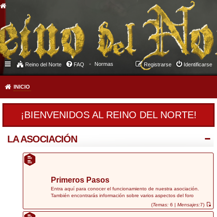
Normas
Reino del Norte
FAQ
Registrarse
Identificarse
INICIO
¡BIENVENIDOS AL REINO DEL NORTE!
LA ASOCIACIÓN
Primeros Pasos
Entra aquí para conocer el funcionamiento de nuestra asociación.
También encontrarás información sobre varios aspectos del foro
(
Temas:
6 |
Mensajes:
7)
V
e