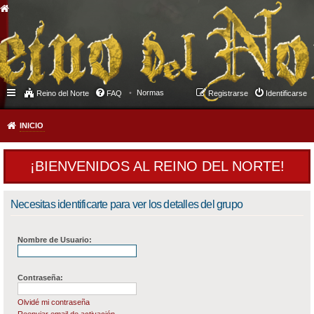
Normas
Reino del Norte
FAQ
Registrarse
Identificarse
INICIO
¡BIENVENIDOS AL REINO DEL NORTE!
Necesitas identificarte para ver los detalles del grupo
Nombre de Usuario:
Contraseña:
Olvidé mi contraseña
Reenviar email de activación