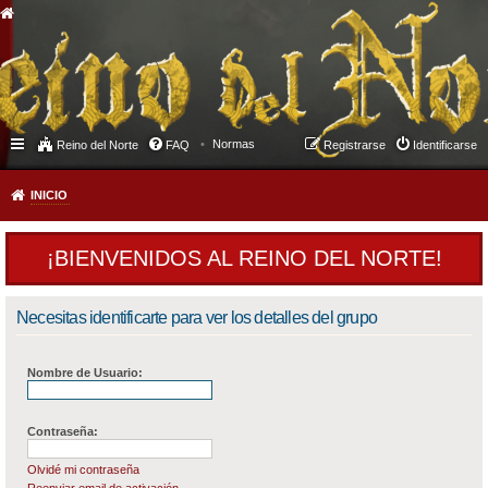
Normas
Reino del Norte
FAQ
Registrarse
Identificarse
INICIO
¡BIENVENIDOS AL REINO DEL NORTE!
Necesitas identificarte para ver los detalles del grupo
Nombre de Usuario:
Contraseña:
Olvidé mi contraseña
Reenviar email de activación