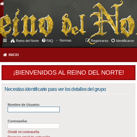
Normas
Reino del Norte
FAQ
Registrarse
Identificarse
INICIO
¡BIENVENIDOS AL REINO DEL NORTE!
Necesitas identificarte para ver los detalles del grupo
Nombre de Usuario:
Contraseña:
Olvidé mi contraseña
Reenviar email de activación