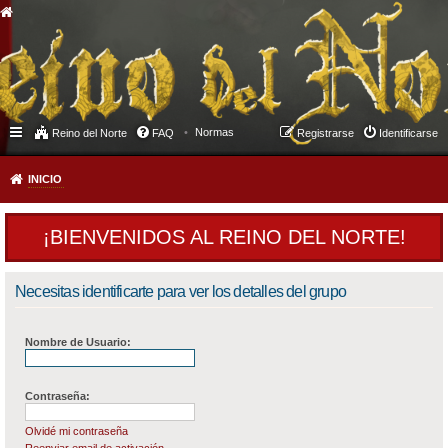
Normas
Reino del Norte
FAQ
Registrarse
Identificarse
INICIO
¡BIENVENIDOS AL REINO DEL NORTE!
Necesitas identificarte para ver los detalles del grupo
Nombre de Usuario:
Contraseña:
Olvidé mi contraseña
Reenviar email de activación