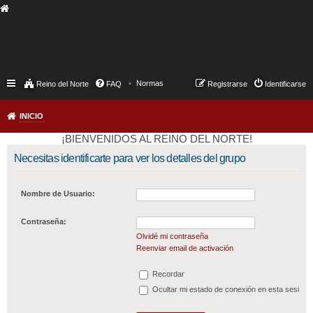
Normas
Reino del Norte
FAQ
Registrarse
Identificarse
INICIO
¡BIENVENIDOS AL REINO DEL NORTE!
Necesitas identificarte para ver los detalles del grupo
Nombre de Usuario:
Contraseña:
Olvidé mi contraseña
Reenviar email de activación
Recordar
Ocultar mi estado de conexión en esta sesión