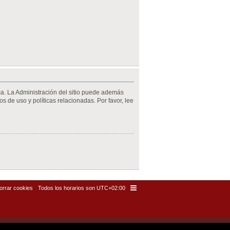
ma. La Administración del sitio puede además
s de uso y políticas relacionadas. Por favor, lee
orrar cookies
Todos los horarios son
UTC+02:00