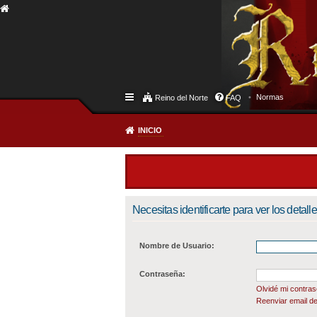
Normas
Reino del Norte
FAQ
INICIO
Necesitas identificarte para ver los detall
Nombre de Usuario:
Contraseña:
Olvidé mi contra
Reenviar email de