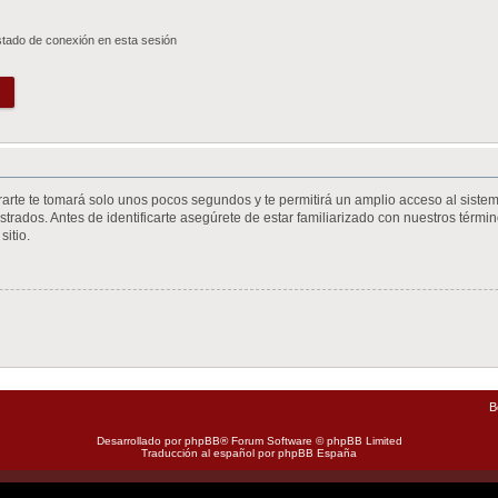
stado de conexión en esta sesión
trarte te tomará solo unos pocos segundos y te permitirá un amplio acceso al siste
trados. Antes de identificarte asegúrete de estar familiarizado con nuestros término
sitio.
B
Desarrollado por
phpBB
® Forum Software © phpBB Limited
Traducción al español por
phpBB España