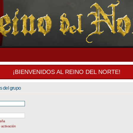
¡BIENVENIDOS AL REINO DEL NORTE!
es del grupo
seña
 activación