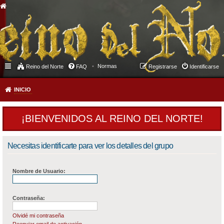
Normas
Reino del Norte
FAQ
Registrarse
Identificarse
INICIO
¡BIENVENIDOS AL REINO DEL NORTE!
Necesitas identificarte para ver los detalles del grupo
Nombre de Usuario:
Contraseña:
Olvidé mi contraseña
Reenviar email de activación