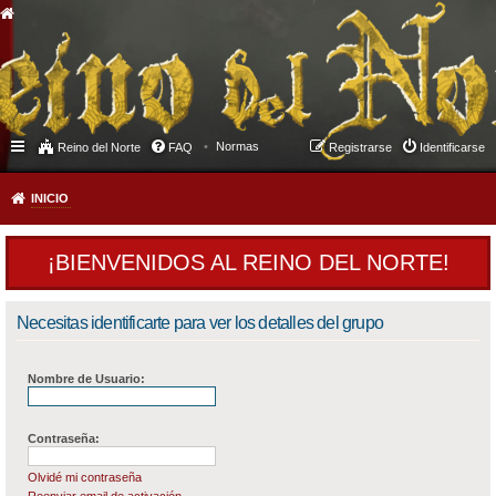
Normas
Reino del Norte
FAQ
Registrarse
Identificarse
INICIO
¡BIENVENIDOS AL REINO DEL NORTE!
Necesitas identificarte para ver los detalles del grupo
Nombre de Usuario:
Contraseña:
Olvidé mi contraseña
Reenviar email de activación