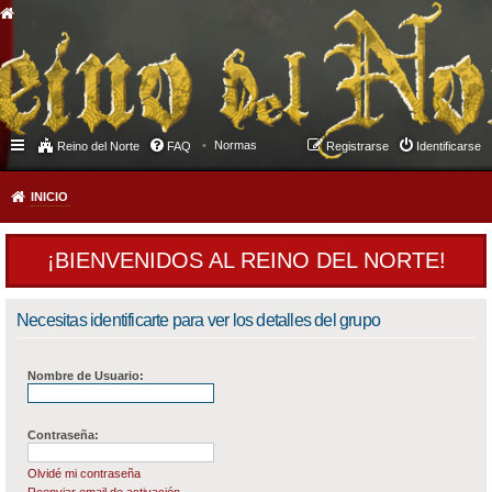
Normas
Reino del Norte
FAQ
Registrarse
Identificarse
INICIO
¡BIENVENIDOS AL REINO DEL NORTE!
Necesitas identificarte para ver los detalles del grupo
Nombre de Usuario:
Contraseña:
Olvidé mi contraseña
Reenviar email de activación