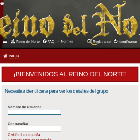
Normas
Reino del Norte
FAQ
Registrarse
Identificarse
INICIO
¡BIENVENIDOS AL REINO DEL NORTE!
Necesitas identificarte para ver los detalles del grupo
Nombre de Usuario:
Contraseña:
Olvidé mi contraseña
Reenviar email de activación