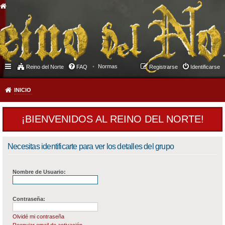
Normas
Reino del Norte
FAQ
Registrarse
Identificarse
INICIO
¡BIENVENIDOS AL REINO DEL NORTE!
Necesitas identificarte para ver los detalles del grupo
Nombre de Usuario:
Contraseña:
Olvidé mi contraseña
Reenviar email de activación