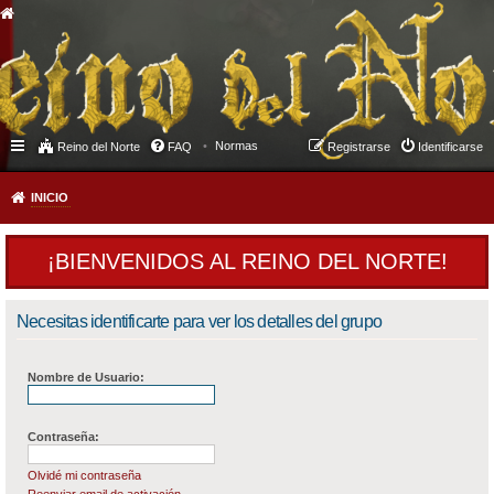
Normas
Reino del Norte
FAQ
Registrarse
Identificarse
INICIO
¡BIENVENIDOS AL REINO DEL NORTE!
Necesitas identificarte para ver los detalles del grupo
Nombre de Usuario:
Contraseña:
Olvidé mi contraseña
Reenviar email de activación