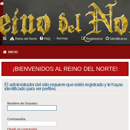
Normas
Reino del Norte
FAQ
Registrarse
Identificarse
INICIO
¡BIENVENIDOS AL REINO DEL NORTE!
El administrador del sitio requiere que estés registrado y te hayas
identificado para ver perfiles.
Nombre de Usuario:
Contraseña:
Olvidé mi contraseña