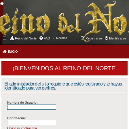
Normas
Reino del Norte
FAQ
Registrarse
Identificarse
INICIO
¡BIENVENIDOS AL REINO DEL NORTE!
El administrador del sitio requiere que estés registrado y te hayas
identificado para ver perfiles.
Nombre de Usuario:
Contraseña:
Olvidé mi contraseña