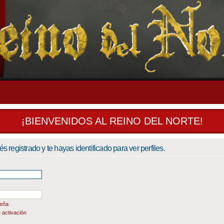
¡BIENVENIDOS AL REINO DEL NORTE!
és registrado y te hayas identificado para ver perfiles.
seña
 activación