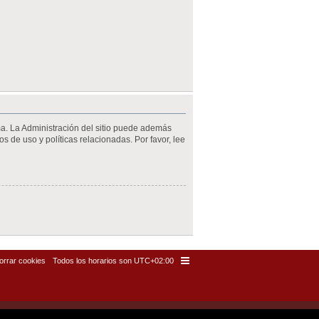
ma. La Administración del sitio puede además
s de uso y políticas relacionadas. Por favor, lee
orrar cookies
Todos los horarios son
UTC+02:00