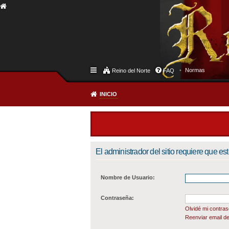
Normas
Reino del Norte
FAQ
INICIO
El administrador del sitio requiere que est
Nombre de Usuario:
Contraseña:
Olvidé mi contra
Reenviar email de