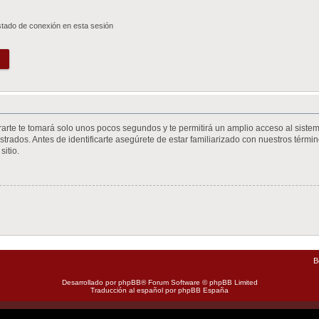
stado de conexión en esta sesión
trarte te tomará solo unos pocos segundos y te permitirá un amplio acceso al siste
trados. Antes de identificarte asegúrete de estar familiarizado con nuestros término
sitio.
B
Desarrollado por
phpBB
® Forum Software © phpBB Limited
Traducción al español por
phpBB España