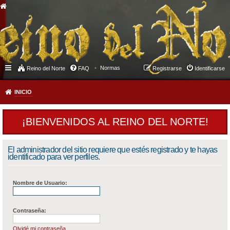
Normas
Reino del Norte
FAQ
Registrarse
Identificarse
INICIO
¡BIENVENIDOS AL REINO DEL NORTE!
El administrador del sitio requiere que estés registrado y te hayas
identificado para ver perfiles.
Nombre de Usuario:
Contraseña:
Olvidé mi contraseña