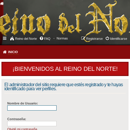
Normas
Reino del Norte
FAQ
Registrarse
Identificarse
INICIO
¡BIENVENIDOS AL REINO DEL NORTE!
El administrador del sitio requiere que estés registrado y te hayas
identificado para ver perfiles.
Nombre de Usuario:
Contraseña:
Olvidé mi contraseña