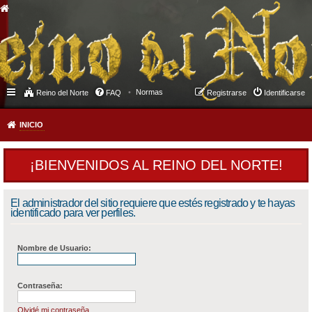
Normas
Reino del Norte
FAQ
Registrarse
Identificarse
INICIO
¡BIENVENIDOS AL REINO DEL NORTE!
El administrador del sitio requiere que estés registrado y te hayas
identificado para ver perfiles.
Nombre de Usuario:
Contraseña:
Olvidé mi contraseña