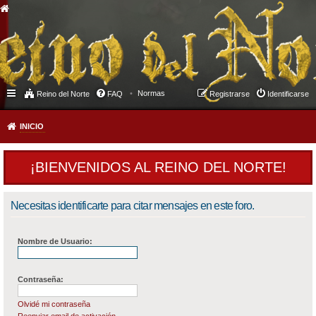
Normas
Reino del Norte
FAQ
Registrarse
Identificarse
INICIO
¡BIENVENIDOS AL REINO DEL NORTE!
Necesitas identificarte para citar mensajes en este foro.
Nombre de Usuario:
Contraseña:
Olvidé mi contraseña
Reenviar email de activación