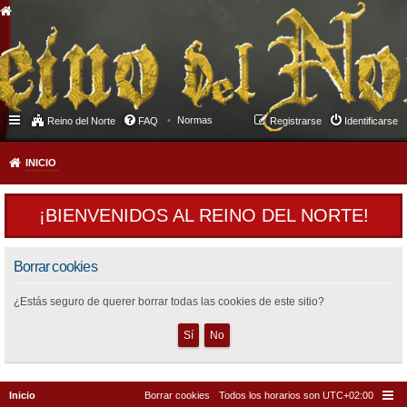
Normas
Reino del Norte
FAQ
Registrarse
Identificarse
INICIO
¡BIENVENIDOS AL REINO DEL NORTE!
Borrar cookies
¿Estás seguro de querer borrar todas las cookies de este sitio?
Inicio
Borrar cookies
Todos los horarios son
UTC+02:00