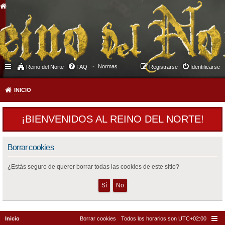
Normas
Reino del Norte
FAQ
Registrarse
Identificarse
INICIO
¡BIENVENIDOS AL REINO DEL NORTE!
Borrar cookies
¿Estás seguro de querer borrar todas las cookies de este sitio?
Inicio
Borrar cookies
Todos los horarios son
UTC+02:00