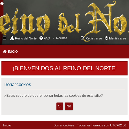
Normas
Reino del Norte
FAQ
Registrarse
Identificarse
INICIO
¡BIENVENIDOS AL REINO DEL NORTE!
Borrar cookies
¿Estás seguro de querer borrar todas las cookies de este sitio?
Inicio
Borrar cookies
Todos los horarios son
UTC+02:00