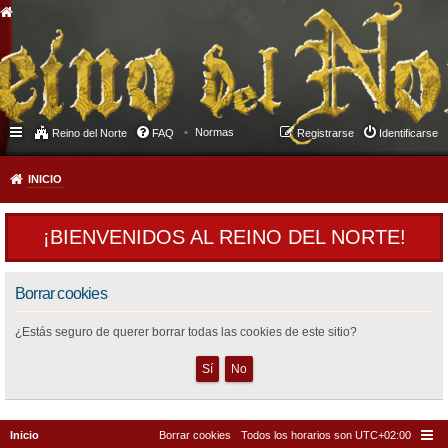
Normas
Reino del Norte
FAQ
Registrarse
Identificarse
INICIO
¡BIENVENIDOS AL REINO DEL NORTE!
Borrar cookies
¿Estás seguro de querer borrar todas las cookies de este sitio?
Inicio
Borrar cookies
Todos los horarios son
UTC+02:00